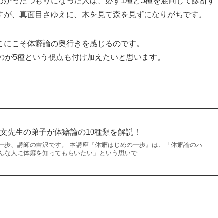
わかったつもりになった人は、必ず1種と5種を混同して診断す
すが、真面目さゆえに、木を見て森を見ずになりがちです。
こにこそ体癖論の奥行きを感じるのです。
のが5種という視点も付け加えたいと思います。
文先生の弟子が体癖論の10種類を解説！
一歩、講師の吉沢です。 本講座『体癖はじめの一歩』は、「体癖論のハ
んな人に体癖を知ってもらいたい」という思いで…